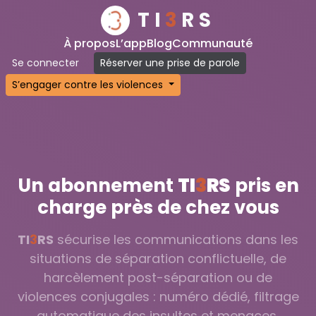
TI
3
RS
À propos
L’app
Blog
Communauté
Se connecter
Réserver une prise de parole
S’engager contre les violences
Un abonnement
TI
3
RS
pris en
charge près de chez vous
TI
3
RS
sécurise les communications dans les
situations de séparation conflictuelle, de
harcèlement post-séparation ou de
violences conjugales : numéro dédié, filtrage
automatique des insultes et menaces,