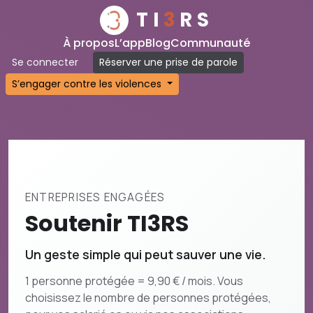
TI
3
RS
À propos
L’app
Blog
Communauté
Se connecter
Réserver une prise de parole
S’engager contre les violences
ENTREPRISES ENGAGÉES
Soutenir TI3RS
Un geste simple qui peut sauver une vie.
1 personne protégée = 9,90 € / mois. Vous
choisissez le nombre de personnes protégées,