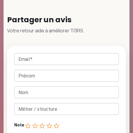
Partager un avis
Votre retour aide à améliorer TI3RS.
Email
*
Prénom
Nom
Métier / structure
1 · À améliorer
2 · Peut mieux faire
3 · Satisfaisant
4 · Très bien
5 · Excellent
Empty
Note