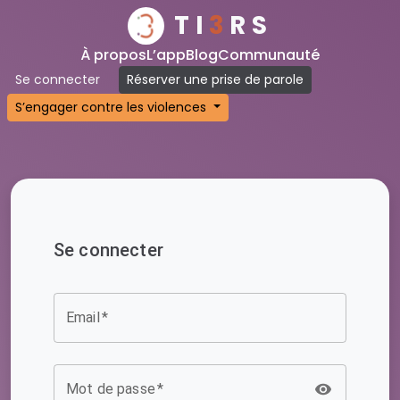
TI
3
RS
À propos
L’app
Blog
Communauté
Se connecter
Réserver une prise de parole
S’engager contre les violences
Se connecter
Email
*
Mot de passe
*